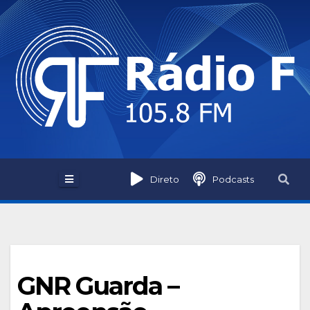
Skip
to
content
Direto
Podcasts
GNR Guarda –