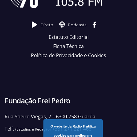
Direto
Podcasts
Estatuto Editorial
Ficha Técnica
Política de Privacidade e Cookies
Fundação Frei Pedro
Rua Soeiro Viegas, 2 – 6300-758 Guarda
O website da Rádio F utiliza
Telf.
+351 271 221 468
(Estúdios e Redação)
cookies para melhorar e