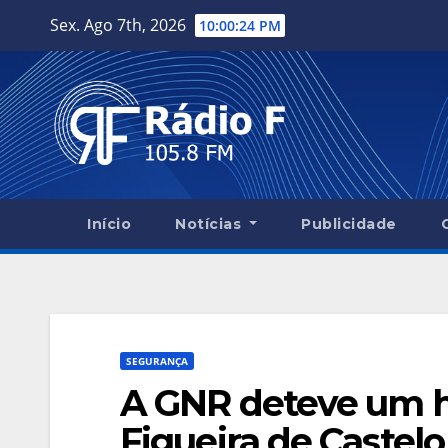
Skip
Sex. Ago 7th, 2026
10:00:25 PM
to
content
Início
Notícias
Publicidade
SEGURANÇA
A GNR deteve um 
Figueira de Castel