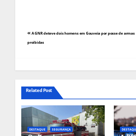
Navegação
A GNR deteve dois homens em Gouveia por posse de armas
de
proibidas
artigos
Related Post
DESTAQUE
SEGURANÇA
DESTAQ