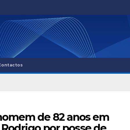
Contactos
homem de 82 anos em
o Rodrigo por posse de