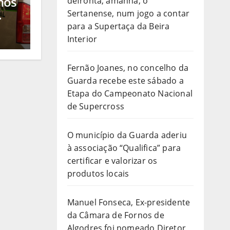
nos
defronta, amanhã, o
Sertanense, num jogo a contar
o
para a Supertaça da Beira
ico
Interior
e de
Fernão Joanes, no concelho da
Guarda recebe este sábado a
Etapa do Campeonato Nacional
de Supercross
O município da Guarda aderiu
à associação “Qualifica” para
certificar e valorizar os
produtos locais
Manuel Fonseca, Ex-presidente
da Câmara de Fornos de
Algodres foi nomeado Diretor