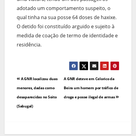
adotado um comportamento suspeito, o
qual tinha na sua posse 64 doses de haxixe.
O detido foi constituído arguido e sujeito à
medida de coação de termo de identidade e
residência.
Navegação
A GNR localizou duas
A GNR deteve em Celorico da
de
menores, dadas como
Beira um homem por tráfico de
desaparecidas no Soito
droga e posse ilegal de armas
artigos
(Sabugal)