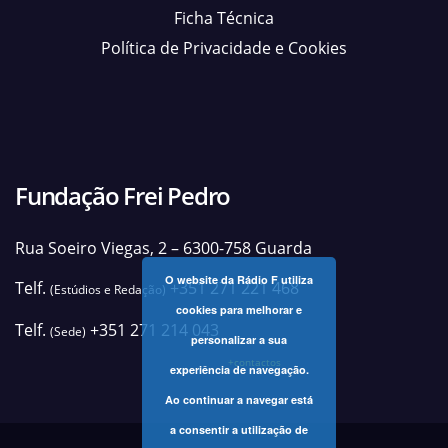
Ficha Técnica
Política de Privacidade e Cookies
Fundação Frei Pedro
Rua Soeiro Viegas, 2 – 6300-758 Guarda
O website da Rádio F utiliza
Telf.
+351 271 221 468
(Estúdios e Redação)
cookies para melhorar e
Telf.
+351 271 214 043
(Sede)
personalizar a sua
+contactos
experiência de navegação.
Ao continuar a navegar está
a consentir a utilização de