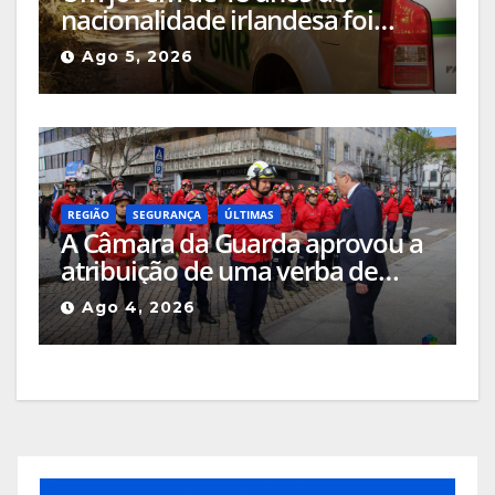
nacionalidade irlandesa foi
detido pela GNR em Celorico da
Ago 5, 2026
Beira pelo crime de incêndio
rural
REGIÃO
SEGURANÇA
ÚLTIMAS
A Câmara da Guarda aprovou a
atribuição de uma verba de
cerca de 205 mil euros às
Ago 4, 2026
corporações de bombeiros do
concelho e a quatro equipas de
sapadores florestais