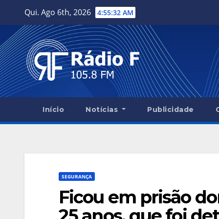
Skip
Qui. Ago 6th, 2026
4:55:33 AM
to
content
Início
Notícias
Publicidade
SEGURANÇA
Ficou em prisão d
25 anos, que foi de