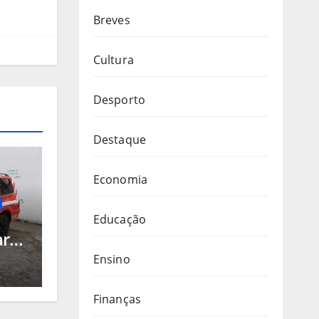
Breves
Cultura
Desporto
Destaque
Economia
Educação
arda
-se
Ensino
s
Finanças