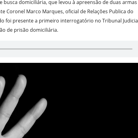
 busca domiciliária, que levou à apreensão de duas armas
te Coronel Marco Marques, oficial de Relações Publica do
 foi presente a primeiro interrogatório no Tribunal Judicia
ão de prisão domiciliária.