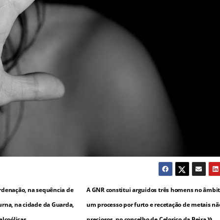
ordenação, na sequência de
A GNR constitui arguidos três homens no âmbi
urna, na cidade da Guarda,
um processo por furto e recetação de metais nã
lcoólicas
preciosos, no concelho de Celorico da Beira