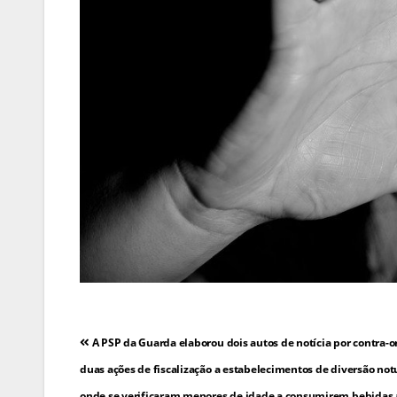
Navegação
A PSP da Guarda elaborou dois autos de notícia por contra-
de
duas ações de fiscalização a estabelecimentos de diversão not
onde se verificaram menores de idade a consumirem bebidas a