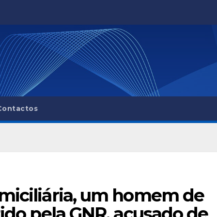
Contactos
omiciliária, um homem de
tido pela GNR, acusado de