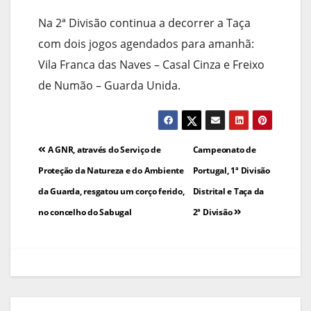
Na 2ª Divisão continua a decorrer a Taça
com dois jogos agendados para amanhã:
Vila Franca das Naves – Casal Cinza e Freixo
de Numão – Guarda Unida.
Navegação
A GNR, através do Serviço de
Campeonato de
de
Proteção da Natureza e do Ambiente
Portugal, 1ª Divisão
da Guarda, resgatou um corço ferido,
Distrital e Taça da
artigos
no concelho do Sabugal
2ª Divisão