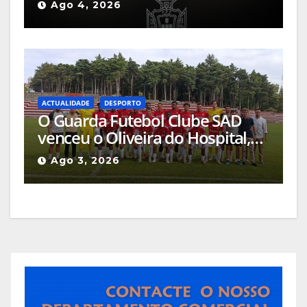
Ago 4, 2026
ACTUALIDADE
DESPORTO
O Guarda Futebol Clube SAD
venceu o Oliveira do Hospital,
por 1-0, naquele que foi o jogo
Ago 3, 2026
de apresentação