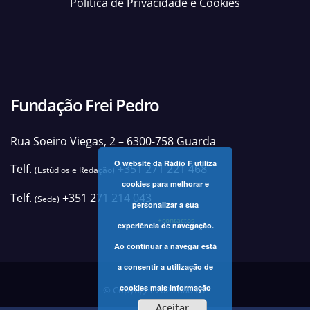
Política de Privacidade e Cookies
Fundação Frei Pedro
Rua Soeiro Viegas, 2 – 6300-758 Guarda
O website da Rádio F utiliza
Telf.
+351 271 221 468
(Estúdios e Redação)
cookies para melhorar e
Telf.
+351 271 214 043
(Sede)
personalizar a sua
+contactos
experiência de navegação.
Ao continuar a navegar está
a consentir a utilização de
cookies
mais informação
© Copyright 2025 Rádio F
Aceitar