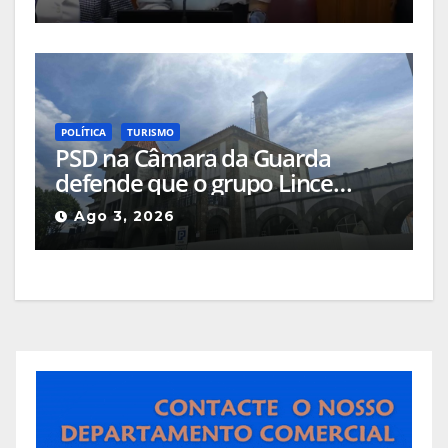
cinema da Guarda
POLÍTICA
TURISMO
PSD na Câmara da Guarda
defende que o grupo Lince
deveria apresentar, na cidade, o
Ago 3, 2026
projeto que pretende
implementar no Hotel Turismo