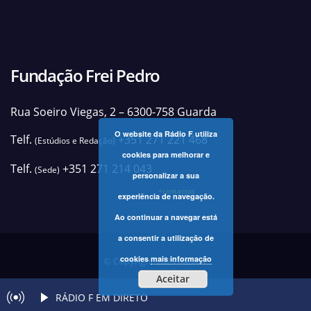
Fundação Frei Pedro
Rua Soeiro Viegas, 2 – 6300-758 Guarda
O website da Rádio F utiliza
Telf.
+351 271 221 468
(Estúdios e Redação)
cookies para melhorar e
Telf.
+351 271 214 043
(Sede)
personalizar a sua
+contactos
experiência de navegação.
Ao continuar a navegar está
a consentir a utilização de
cookies
mais informação
© Copyright 2025 Rádio F
Aceitar
RÁDIO F EM DIRETO