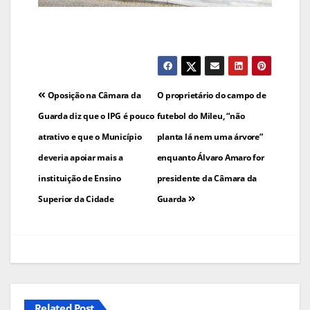
Navegação
Oposição na Câmara da
O proprietário do campo de
de
Guarda diz que o IPG é pouco
futebol do Mileu, “não
atrativo e que o Município
planta lá nem uma árvore”
artigos
deveria apoiar mais a
enquanto Álvaro Amaro for
instituição de Ensino
presidente da Câmara da
Superior da Cidade
Guarda
Related Post