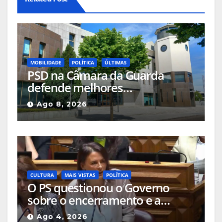
MOBILIDADE
POLÍTICA
ÚLTIMAS
PSD na Câmara da Guarda
defende melhores
acessibilidades para pessoas
Ago 8, 2026
com mobilidade reduzida nos
locais públicos ou até nas
passadeiras
CULTURA
MAIS VISTAS
POLÍTICA
O PS questionou o Governo
sobre o encerramento e a
alteração de uso das salas de
Ago 4, 2026