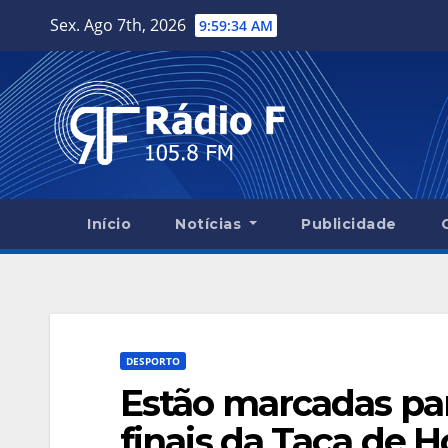
Skip
Sex. Ago 7th, 2026
9:59:35 AM
to
content
Início
Notícias
Publicidade
DESPORTO
Estão marcadas pa
finais da Taça de 