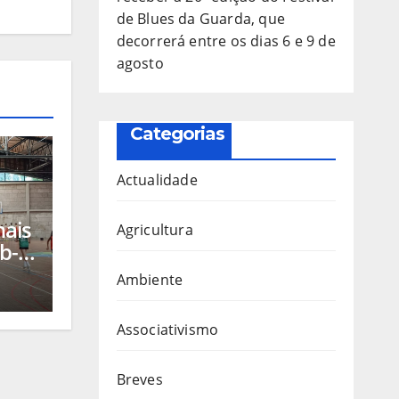
de Blues da Guarda, que
decorrerá entre os dias 6 e 9 de
agosto
Categorias
Actualidade
nais
Agricultura
b-
Ambiente
a
a
Associativismo
os
Breves