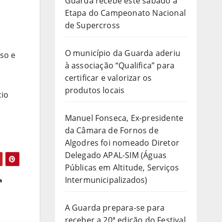
Guarda recebe este sábado a
Etapa do Campeonato Nacional
de Supercross
O município da Guarda aderiu
so e
à associação “Qualifica” para
certificar e valorizar os
produtos locais
cio
Manuel Fonseca, Ex-presidente
da Câmara de Fornos de
Algodres foi nomeado Diretor
Delegado APAL-SIM (Águas
Públicas em Altitude, Serviços
Intermunicipalizados)
a
A Guarda prepara-se para
receber a 20ª edição do Festival