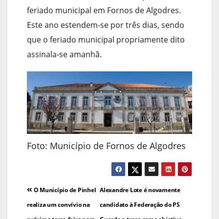
feriado municipal em Fornos de Algodres.
Este ano estendem-se por três dias, sendo
que o feriado municipal propriamente dito
assinala-se amanhã.
Foto: Município de Fornos de Algodres
Navegação
O Município de Pinhel
Alexandre Lote é novamente
de
realiza um convívio na
candidato à Federação do PS