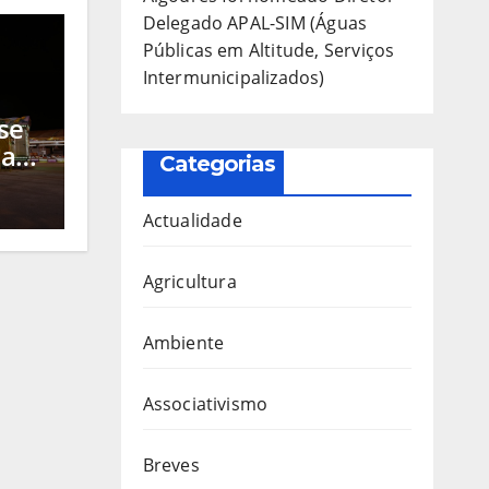
Delegado APAL-SIM (Águas
Públicas em Altitude, Serviços
Intermunicipalizados)
se
 a
Categorias
s
ra
Actualidade
, a
Agricultura
Ambiente
Associativismo
Breves