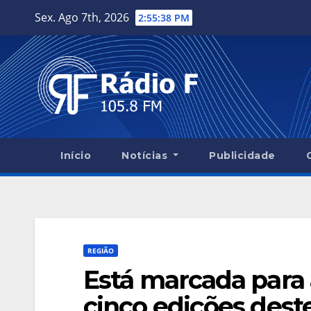
Skip
Sex. Ago 7th, 2026
2:55:39 PM
to
content
Início
Notícias
Publicidade
REGIÃO
Está marcada para
cinco edições dest