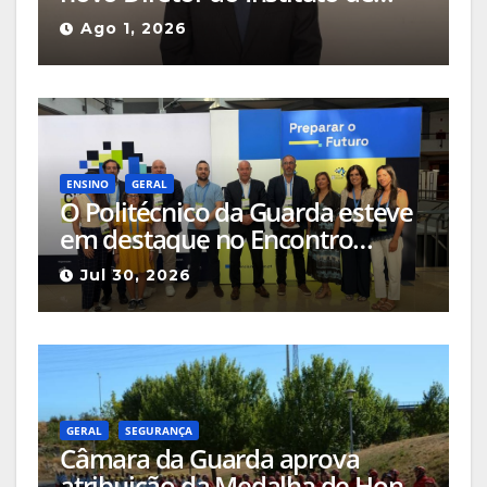
Emprego e Formação
Ago 1, 2026
Profissional da Guarda
ENSINO
GERAL
O Politécnico da Guarda esteve
em destaque no Encontro
Ciência e Inovação 2026 com
Jul 30, 2026
seleção de três sessões
científicas
GERAL
SEGURANÇA
Câmara da Guarda aprova
atribuição da Medalha de Honra