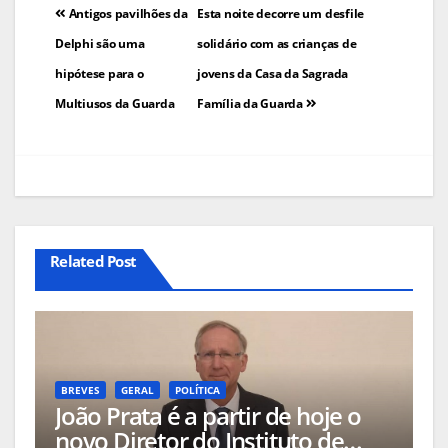
Navegação
Antigos pavilhões da
Esta noite decorre um desfile
de
Delphi são uma
solidário com as crianças de
hipótese para o
jovens da Casa da Sagrada
artigos
Multiusos da Guarda
Família da Guarda
Related Post
BREVES
GERAL
POLÍTICA
João Prata é a partir de hoje o
novo Diretor do Instituto de