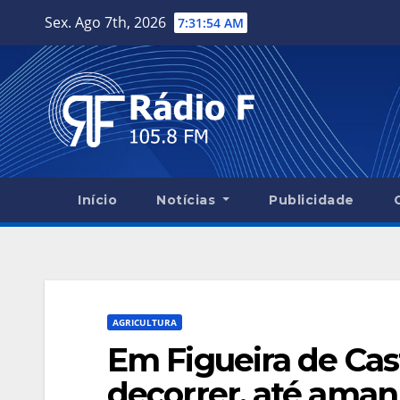
Skip
Sex. Ago 7th, 2026
7:31:56 AM
to
content
Início
Notícias
Publicidade
AGRICULTURA
Em Figueira de Cas
decorrer, até amanh