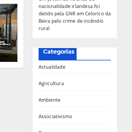
nacionalidade irlandesa foi
detido pela GNR em Celorico da
Beira pelo crime de incêndio
rural
este
ais
Categorias
ra
Actualidade
Agricultura
Ambiente
Associativismo