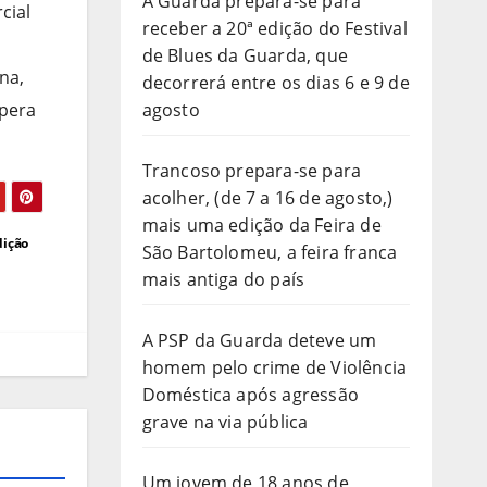
A Guarda prepara-se para
cial
receber a 20ª edição do Festival
de Blues da Guarda, que
na,
decorrerá entre os dias 6 e 9 de
spera
agosto
Trancoso prepara-se para
acolher, (de 7 a 16 de agosto,)
mais uma edição da Feira de
dição
São Bartolomeu, a feira franca
mais antiga do país
A PSP da Guarda deteve um
homem pelo crime de Violência
Doméstica após agressão
grave na via pública
Um jovem de 18 anos de