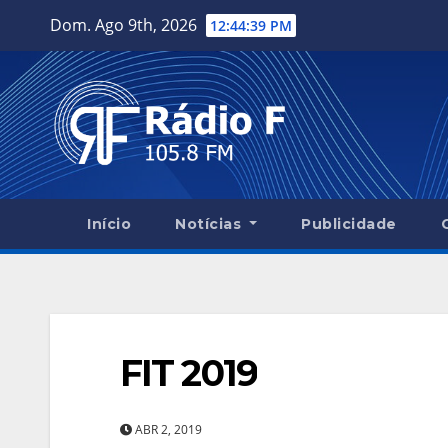
Skip
Dom. Ago 9th, 2026
12:44:40 PM
to
content
Início
Notícias
Publicidade
FIT 2019
ABR 2, 2019