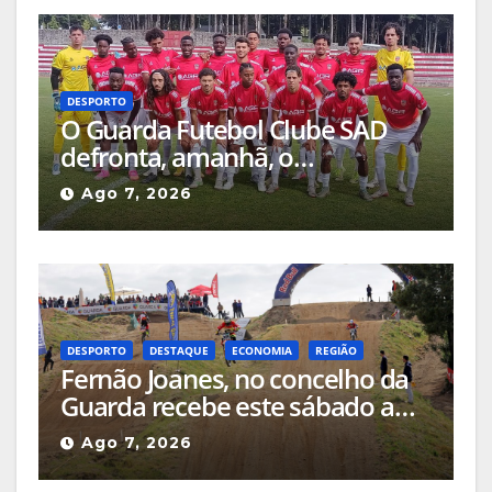
DESPORTO
O Guarda Futebol Clube SAD
defronta, amanhã, o
Sertanense, num jogo a contar
Ago 7, 2026
para a Supertaça da Beira
Interior
DESPORTO
DESTAQUE
ECONOMIA
REGIÃO
Fernão Joanes, no concelho da
Guarda recebe este sábado a
Etapa do Campeonato Nacional
Ago 7, 2026
de Supercross