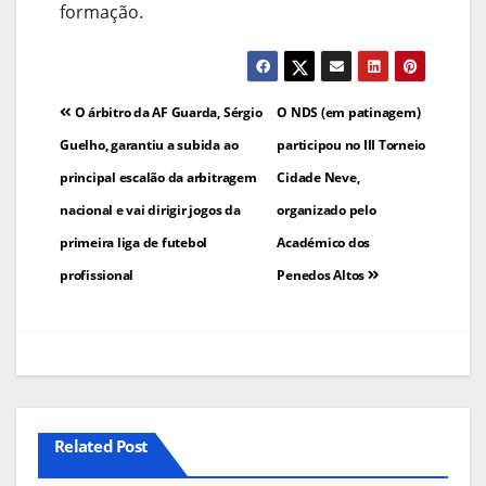
formação.
Navegação
O árbitro da AF Guarda, Sérgio
O NDS (em patinagem)
de
Guelho, garantiu a subida ao
participou no III Torneio
principal escalão da arbitragem
Cidade Neve,
artigos
nacional e vai dirigir jogos da
organizado pelo
primeira liga de futebol
Académico dos
profissional
Penedos Altos
Related Post