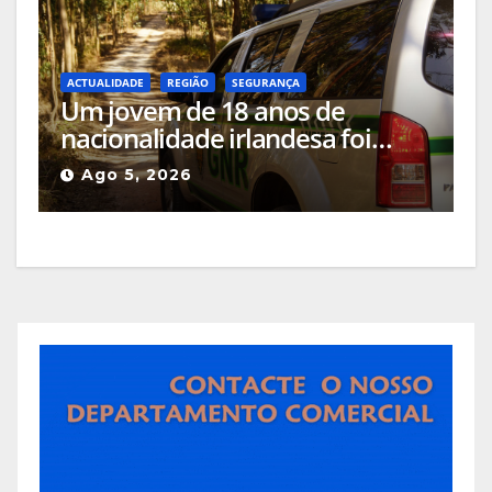
ACTUALIDADE
REGIÃO
SEGURANÇA
Um jovem de 18 anos de
nacionalidade irlandesa foi
detido pela GNR em Celorico da
Ago 5, 2026
Beira pelo crime de incêndio
rural