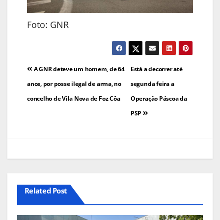
Foto: GNR
Navegação
A GNR deteve um homem, de 64
Está a decorrer até
de
anos, por posse ilegal de arma, no
segunda feira a
concelho de Vila Nova de Foz Côa
Operação Páscoa da
artigos
PSP
Related Post