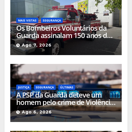
MAIS VISTAS
SEGURANÇA
Os Bombeiros Voluntários da
Guarda assinalam 150 anos de
história com comemorações a
Ago 7, 2026
acontecerem no centro da
cidade
JUSTIÇA
SEGURANÇA
ÚLTIMAS
A PSP da Guarda deteve um
homem pelo crime de Violência
Doméstica após agressão grave
Ago 6, 2026
na via pública