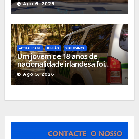
Doméstica após agressão grave
Ago 6, 2026
na via pública
ACTUALIDADE
REGIÃO
SEGURANÇA
Um jovem de 18 anos de
nacionalidade irlandesa foi
detido pela GNR em Celorico da
Ago 5, 2026
Beira pelo crime de incêndio
rural