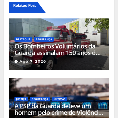
Related Post
DESTAQUE
SEGURANÇA
Os Bombeiros Voluntários da
Guarda assinalam 150 anos de
história com comemorações a
Ago 7, 2026
acontecerem no centro da
cidade
JUSTIÇA
SEGURANÇA
ÚLTIMAS
A PSP da Guarda deteve um
homem pelo crime de Violência