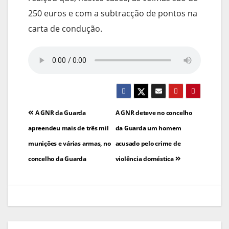
250 euros e com a subtracção de pontos na
carta de condução.
Navegação
A GNR da Guarda
A GNR deteve no concelho
de
apreendeu mais de três mil
da Guarda um homem
munições e várias armas, no
acusado pelo crime de
artigos
concelho da Guarda
violência doméstica