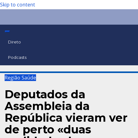
Skip to content
Direto
Podcasts
Região
Saúde
Deputados da
Assembleia da
República vieram ver
de perto «duas