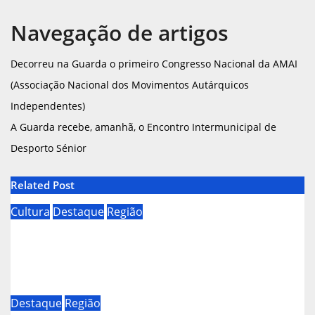
Navegação de artigos
Decorreu na Guarda o primeiro Congresso Nacional da AMAI
(Associação Nacional dos Movimentos Autárquicos
Independentes)
A Guarda recebe, amanhã, o Encontro Intermunicipal de
Desporto Sénior
Related Post
Cultura
Destaque
Região
No concelho do Sabugal já
começaram as tradicionais capeias
que prometem animar o mês
Ago 8, 2026
Destaque
Região