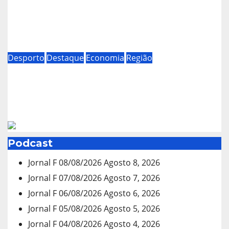
Arrancam este sábado, em Pinhel,
as “Festas da Cidade”
Ago 8, 2026
Desporto
Destaque
Economia
Região
Fernão Joanes, no concelho da
Guarda recebe este sábado a Etapa
do Campeonato Nacional de
Ago 7, 2026
Supercross
Podcast
Jornal F 08/08/2026
Agosto 8, 2026
Jornal F 07/08/2026
Agosto 7, 2026
Jornal F 06/08/2026
Agosto 6, 2026
Jornal F 05/08/2026
Agosto 5, 2026
Jornal F 04/08/2026
Agosto 4, 2026