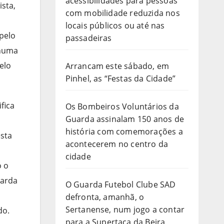
acessibilidades para pessoas
ista,
com mobilidade reduzida nos
locais públicos ou até nas
pelo
passadeiras
 numa
elo
Arrancam este sábado, em
Pinhel, as “Festas da Cidade”
fica
Os Bombeiros Voluntários da
Guarda assinalam 150 anos de
história com comemorações a
esta
acontecerem no centro da
cidade
o o
uarda
O Guarda Futebol Clube SAD
defronta, amanhã, o
Sertanense, num jogo a contar
do.
para a Supertaça da Beira