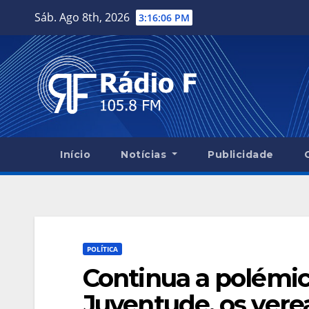
Skip
Sáb. Ago 8th, 2026
3:16:07 PM
to
content
Início
Notícias
Publicidade
POLÍTICA
Continua a polémi
Juventude, os ver