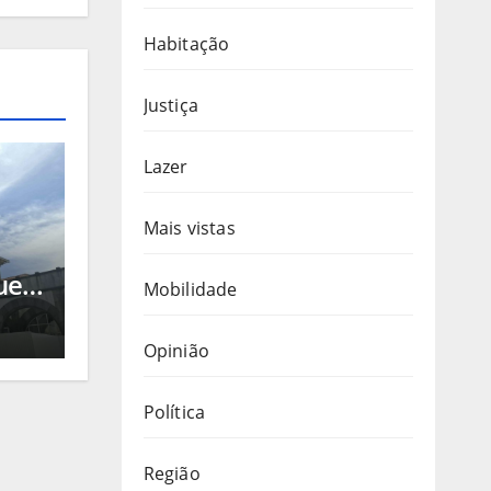
Habitação
Justiça
Lazer
Mais vistas
ue o
Mobilidade
a
ade,
Opinião
Política
otel
Região