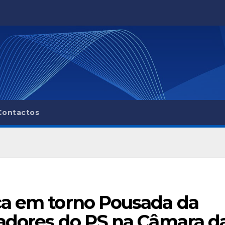
Contactos
ca em torno Pousada da
eadores do PS na Câmara d