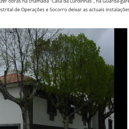
azer obras na chamada “Casa da Lurdinhas”, na Guarda-gar
rital de Operações e Socorro deixar as actuais instalaçõe