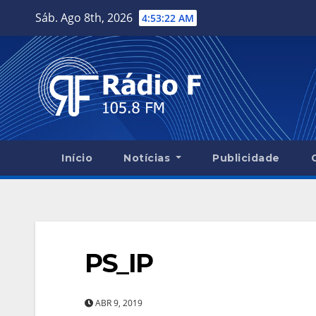
Skip
Sáb. Ago 8th, 2026
4:53:23 AM
to
content
Início
Notícias
Publicidade
PS_IP
ABR 9, 2019