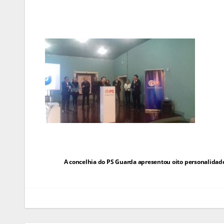
Navegação
A concelhia do PS Guarda apresentou oito personalidade
de
artigos