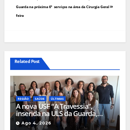
Guarda na próxima 6ª
serviços na área da Cirurgia Geral
feira
Related Post
REGIÃO
SAÚDE
ÚLTIMAS
A nova USF “A Travessia”,
inserida na ULS da Guarda,
passa a garantir cobertura total
Ago 4, 2026
de cuidados de saúde em