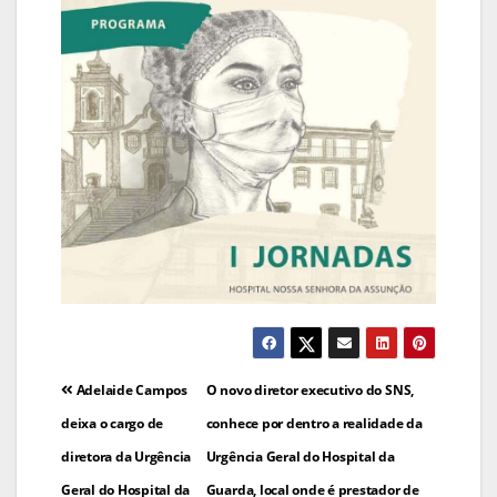
Navegação
Adelaide Campos
O novo diretor executivo do SNS,
de
deixa o cargo de
conhece por dentro a realidade da
diretora da Urgência
Urgência Geral do Hospital da
artigos
Geral do Hospital da
Guarda, local onde é prestador de