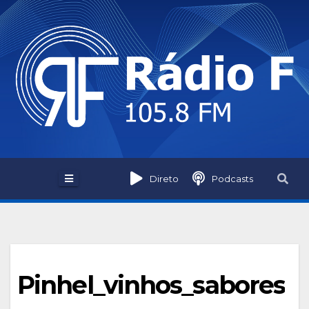
Skip
to
content
Direto
Podcasts
Pinhel_vinhos_sabores