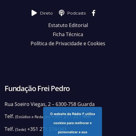
Direto
Podcasts
Estatuto Editorial
Ficha Técnica
Política de Privacidade e Cookies
Fundação Frei Pedro
Rua Soeiro Viegas, 2 – 6300-758 Guarda
O website da Rádio F utiliza
Telf.
+351 271 221 468
(Estúdios e Redação)
cookies para melhorar e
Telf.
+351 271 214 043
(Sede)
personalizar a sua