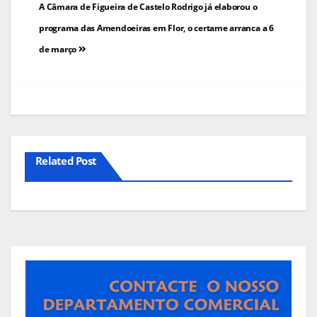
Navegação
A Câmara de Figueira de Castelo Rodrigo já elaborou o
de
programa das Amendoeiras em Flor, o certame arranca a 6
de março
artigos
Related Post