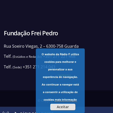
Fundação Frei Pedro
Rua Soeiro Viegas, 2 – 6300-758 Guarda
O website da Rádio F utiliza
Telf.
+351 271 221 468
(Estúdios e Redação)
cookies para melhorar e
Telf.
+351 271 214 043
(Sede)
personalizar a sua
+contactos
experiência de navegação.
Ao continuar a navegar está
a consentir a utilização de
cookies
mais informação
© Copyright 2025 Rádio F
Aceitar