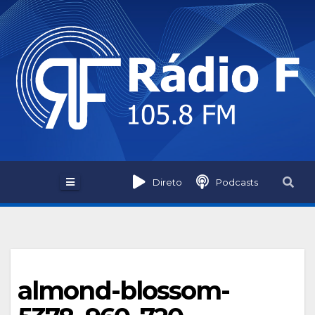
Skip
to
content
Direto
Podcasts
almond-blossom-