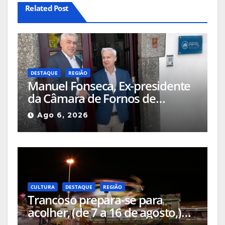
Related Post
DESTAQUE
REGIÃO
Manuel Fonseca, Ex-presidente
da Câmara de Fornos de
Algodres foi nomeado Diretor
Ago 6, 2026
Delegado APAL-SIM (Águas
Públicas em Altitude, Serviços
Intermunicipalizados)
CULTURA
DESTAQUE
REGIÃO
Trancoso prepara-se para
acolher, (de 7 a 16 de agosto,)
mais uma edição da Feira de