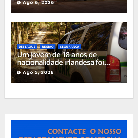
Ago 6, 2026
São Bartolomeu, a feira franca
mais antiga do país
DESTAQUE
REGIÃO
SEGURANÇA
Um jovem de 18 anos de
nacionalidade irlandesa foi
detido pela GNR em Celorico da
Ago 5, 2026
Beira pelo crime de incêndio
rural