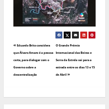
Navegação
Eduardo Brito considera
O Grande Prémio
de
que Álvaro Amaro é a pessoa
Internacional das Beiras e
certa, para dialogar com o
Serra da Estrela vai para a
artigos
Governo sobre a
estrada entre os dias 13 e 15
descentralização
de Abril