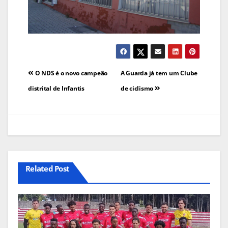
Navegação
O NDS é o novo campeão
A Guarda já tem um Clube
de
distrital de Infantis
de ciclismo
artigos
Related Post