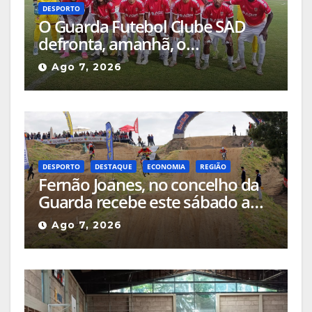
DESPORTO
O Guarda Futebol Clube SAD
defronta, amanhã, o
Sertanense, num jogo a contar
Ago 7, 2026
para a Supertaça da Beira
Interior
DESPORTO
DESTAQUE
ECONOMIA
REGIÃO
Fernão Joanes, no concelho da
Guarda recebe este sábado a
Etapa do Campeonato Nacional
Ago 7, 2026
de Supercross