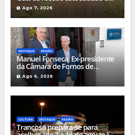
Etapa do Campeonato Nacional
Ago 7, 2026
de Supercross
DESTAQUE
REGIÃO
Manuel Fonseca, Ex-presidente
da Câmara de Fornos de
Algodres foi nomeado Diretor
Ago 6, 2026
Delegado APAL-SIM (Águas
Públicas em Altitude, Serviços
Intermunicipalizados)
CULTURA
DESTAQUE
REGIÃO
Trancoso prepara-se para
acolher, (de 7 a 16 de agosto,)