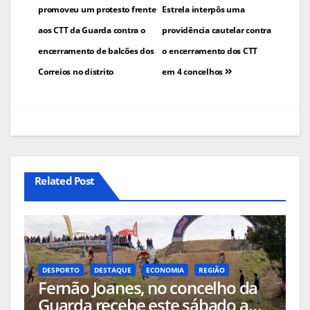
de
promoveu um protesto frente
Estrela interpôs uma
aos CTT da Guarda contra o
providência cautelar contra
artigos
encerramento de balcões dos
o encerramento dos CTT
Correios no distrito
em 4 concelhos
Related Post
DESPORTO
DESTAQUE
ECONOMIA
REGIÃO
Fernão Joanes, no concelho da
Guarda recebe este sábado a