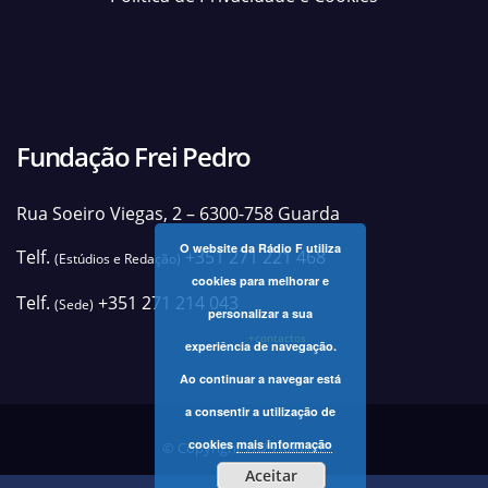
Fundação Frei Pedro
Rua Soeiro Viegas, 2 – 6300-758 Guarda
O website da Rádio F utiliza
Telf.
+351 271 221 468
(Estúdios e Redação)
cookies para melhorar e
Telf.
+351 271 214 043
(Sede)
personalizar a sua
+contactos
experiência de navegação.
Ao continuar a navegar está
a consentir a utilização de
cookies
mais informação
© Copyright 2025 Rádio F
Aceitar