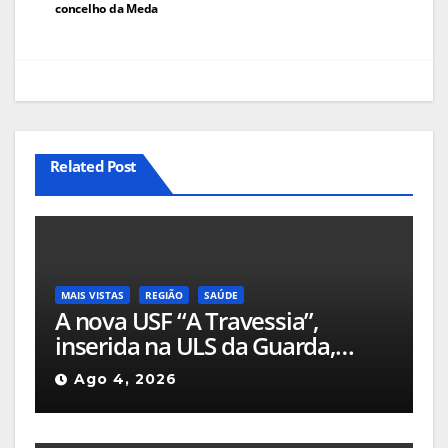
concelho da Meda
Related Post
MAIS VISTAS
REGIÃO
SAÚDE
A nova USF “A Travessia”,
inserida na ULS da Guarda,
passa a garantir cobertura total
Ago 4, 2026
de cuidados de saúde em
Celorico da Beira