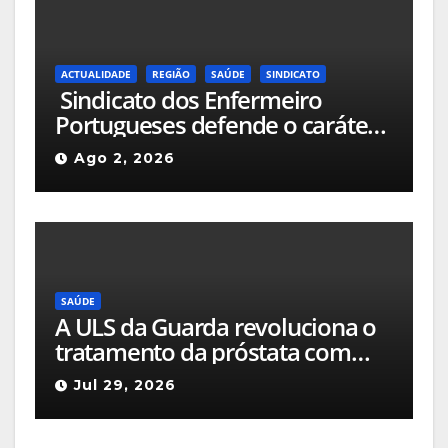
ACTUALIDADE
REGIÃO
SAÚDE
SINDICATO
Sindicato dos Enfermeiro
Portugueses defende o caráter
público do Hospital de Seia e
Ago 2, 2026
refuta por completo uma
possível alienação deste às
Misericórdias
SAÚDE
A ULS da Guarda revoluciona o
tratamento da próstata com
técnica de laser inovadora
Jul 29, 2026