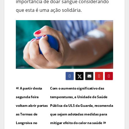
importância de doar sangue considerando
que esta é uma ação solidária.
Navegação
A partir desta
Com o aumento significativo das
de
segunda feira
temperaturas, a Unidade de Saúde
voltam abrir portas
Pública da ULS da Guarda, recomenda
artigos
as Termas de
que sejam adotadas medidas para
Longroiva no
mitigar efeito do calor na saúde