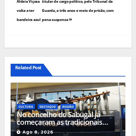
Aldeia Viçosa
titular de cargo político, pelo Tribunal da
artigos
volta a ter
Guarda, a três anos e meio de prisão, com
bandeira azul
pena suspensa
Related Post
CULTURA
DESTAQUE
REGIÃO
No concelho do Sabugal já
começaram as tradicionais
capeias que prometem animar
Ago 8, 2026