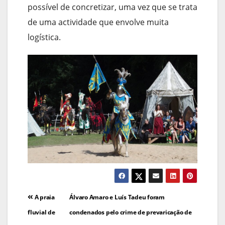
possível de concretizar, uma vez que se trata
de uma actividade que envolve muita
logística.
Navegação
A praia
Álvaro Amaro e Luís Tadeu foram
de
fluvial de
condenados pelo crime de prevaricação de