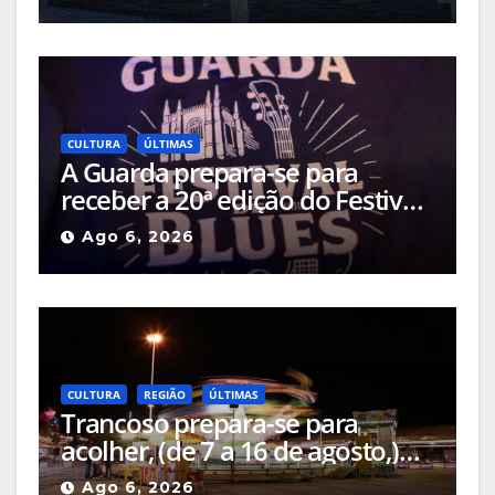
o mês
CULTURA
ÚLTIMAS
A Guarda prepara-se para
receber a 20ª edição do Festival
de Blues da Guarda, que
Ago 6, 2026
decorrerá entre os dias 6 e 9 de
agosto
CULTURA
REGIÃO
ÚLTIMAS
Trancoso prepara-se para
acolher, (de 7 a 16 de agosto,)
mais uma edição da Feira de
Ago 6, 2026