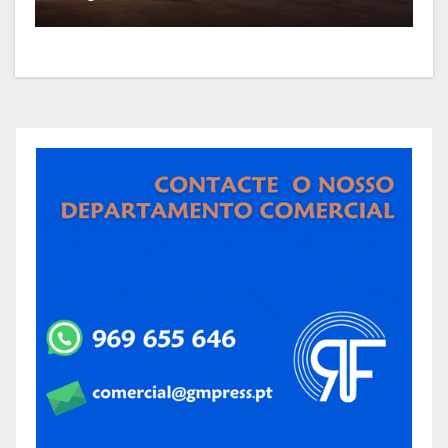
São Bartolomeu, a feira franca
mais antiga do país