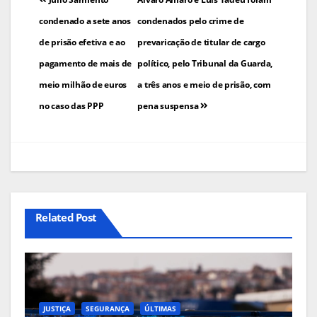
de
condenado a sete anos
condenados pelo crime de
de prisão efetiva e ao
prevaricação de titular de cargo
artigos
pagamento de mais de
político, pelo Tribunal da Guarda,
meio milhão de euros
a três anos e meio de prisão, com
no caso das PPP
pena suspensa
Related Post
JUSTIÇA
SEGURANÇA
ÚLTIMAS