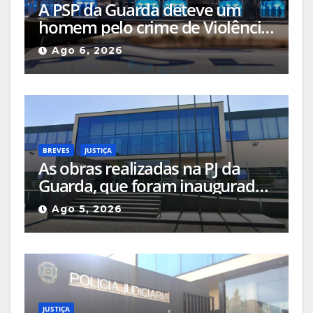
A PSP da Guarda deteve um
homem pelo crime de Violência
Doméstica após agressão grave
Ago 6, 2026
na via pública
BREVES
JUSTIÇA
As obras realizadas na PJ da
Guarda, que foram inauguradas
em 2023, estão sob a
Ago 5, 2026
investigação da Procuradoria
Europeia
JUSTIÇA