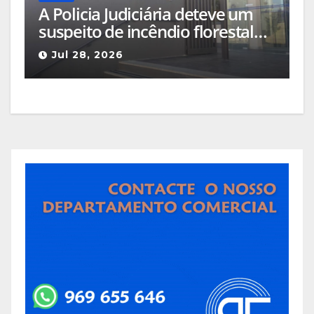
A Policia Judiciária deteve um
suspeito de incêndio florestal
em São Paio – Seia
Jul 28, 2026