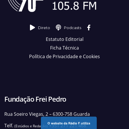
Direto
Podcasts
Estatuto Editorial
Ficha Técnica
Política de Privacidade e Cookies
Fundação Frei Pedro
Rua Soeiro Viegas, 2 – 6300-758 Guarda
O website da Rádio F utiliza
Telf.
+351 271 221 468
(Estúdios e Redação)