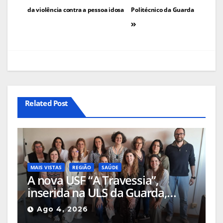
da violência contra a pessoa idosa
Politécnico da Guarda
artigos
Related Post
MAIS VISTAS
REGIÃO
SAÚDE
A nova USF “A Travessia”,
inserida na ULS da Guarda,
passa a garantir cobertura total
Ago 4, 2026
de cuidados de saúde em