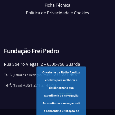
Ficha Técnica
Política de Privacidade e Cookies
Fundação Frei Pedro
Rua Soeiro Viegas, 2 – 6300-758 Guarda
O website da Rádio F utiliza
Telf.
+351 271 221 468
(Estúdios e Redação)
cookies para melhorar e
Telf.
+351 271 214 043
(Sede)
personalizar a sua
+contactos
experiência de navegação.
Ao continuar a navegar está
a consentir a utilização de