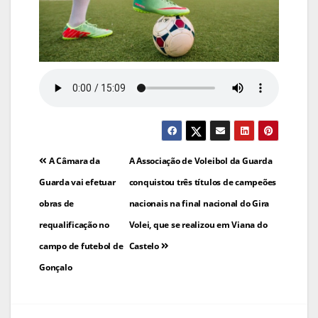
Navegação
A Câmara da
A Associação de Voleibol da Guarda
de
Guarda vai efetuar
conquistou três títulos de campeões
obras de
nacionais na final nacional do Gira
artigos
requalificação no
Volei, que se realizou em Viana do
campo de futebol de
Castelo
Gonçalo