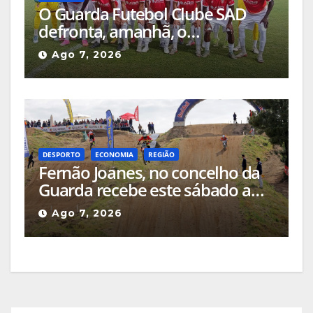
O Guarda Futebol Clube SAD
defronta, amanhã, o
Sertanense, num jogo a contar
Ago 7, 2026
para a Supertaça da Beira
Interior
DESPORTO
ECONOMIA
REGIÃO
Fernão Joanes, no concelho da
Guarda recebe este sábado a
Etapa do Campeonato Nacional
Ago 7, 2026
de Supercross