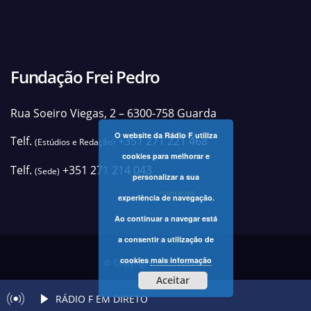
Fundação Frei Pedro
Rua Soeiro Viegas, 2 – 6300-758 Guarda
O website da Rádio F utiliza
Telf.
+351 271 221 468
(Estúdios e Redação)
cookies para melhorar e
Telf.
+351 271 214 043
(Sede)
personalizar a sua
+contactos
experiência de navegação.
Ao continuar a navegar está
a consentir a utilização de
cookies
mais informação
© Copyright 2025 Rádio F
Aceitar
RÁDIO F EM DIRETO