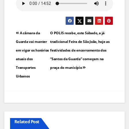
Navegação
A câmara da
O POLIS recebe, este Sábado, a já
de
Guarda vai manter
tradicional Feira de São João, hoje as
em vigor os horários
festividades de encerramento dos
artigos
atuais dos
“Santos da Guarda” começam na
Transportes
praça do município
Urbanos
Related Post