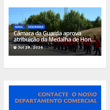
científicas
GERAL
SEGURANÇA
Câmara da Guarda aprova
atribuição da Medalha de Honra
de Grau Ouro à Associação
Jul 28, 2026
Humanitária de Bombeiros
Voluntários da Guarda