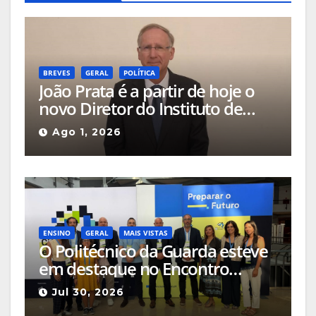
BREVES
GERAL
POLÍTICA
João Prata é a partir de hoje o
novo Diretor do Instituto de
Emprego e Formação
Ago 1, 2026
Profissional da Guarda
ENSINO
GERAL
MAIS VISTAS
O Politécnico da Guarda esteve
em destaque no Encontro
Ciência e Inovação 2026 com
Jul 30, 2026
seleção de três sessões