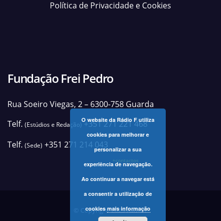
Política de Privacidade e Cookies
Fundação Frei Pedro
Rua Soeiro Viegas, 2 – 6300-758 Guarda
O website da Rádio F utiliza
Telf.
+351 271 221 468
(Estúdios e Redação)
cookies para melhorar e
Telf.
+351 271 214 043
(Sede)
personalizar a sua
+contactos
experiência de navegação.
Ao continuar a navegar está
a consentir a utilização de
cookies
mais informação
© Copyright 2025 Rádio F