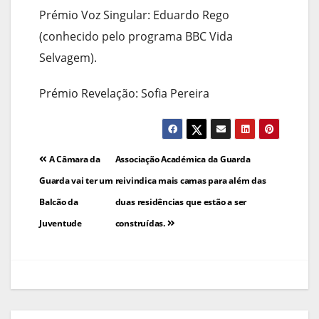
Prémio Voz Singular: Eduardo Rego
(conhecido pelo programa BBC Vida
Selvagem).
Prémio Revelação: Sofia Pereira
Navegação
A Câmara da
Associação Académica da Guarda
de
Guarda vai ter um
reivindica mais camas para além das
Balcão da
duas residências que estão a ser
artigos
Juventude
construídas.