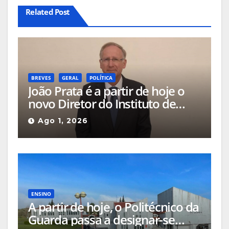
Related Post
BREVES
GERAL
POLÍTICA
João Prata é a partir de hoje o
novo Diretor do Instituto de
Emprego e Formação
Ago 1, 2026
Profissional da Guarda
ENSINO
A partir de hoje, o Politécnico da
Guarda passa a designar-se