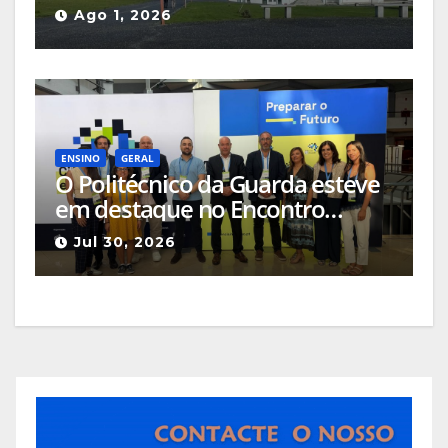
Universidade Politécnica da
Ago 1, 2026
Guarda (UPG)
ENSINO
GERAL
O Politécnico da Guarda esteve
em destaque no Encontro
Ciência e Inovação 2026 com
Jul 30, 2026
seleção de três sessões
científicas