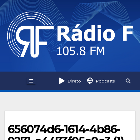
Skip
to
content
Direto
Podcasts
656074d6-1614-4b86-