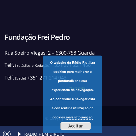
Fundação Frei Pedro
Rua Soeiro Viegas, 2 – 6300-758 Guarda
O website da Rádio F utiliza
Telf.
+351 271 221 468
(Estúdios e Redação)
cookies para melhorar e
Telf.
+351 271 214 043
(Sede)
personalizar a sua
+contactos
experiência de navegação.
Ao continuar a navegar está
a consentir a utilização de
cookies
mais informação
© Copyright 2025 Rádio F
Aceitar
RÁDIO F EM DIRETO