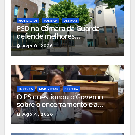
MOBILIDADE
POLÍTICA
ÚLTIMAS
PSD na Câmara da Guarda
defende melhores
acessibilidades para pessoas
Ago 8, 2026
com mobilidade reduzida nos
locais públicos ou até nas
passadeiras
CULTURA
MAIS VISTAS
POLÍTICA
O PS questionou o Governo
sobre o encerramento e a
alteração de uso das salas de
Ago 4, 2026
cinema da Guarda