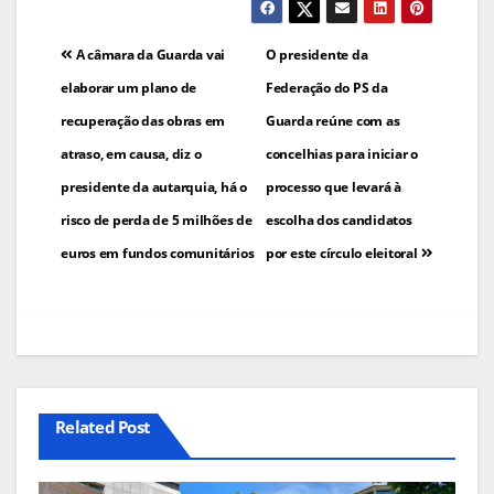
Navegação
A câmara da Guarda vai
O presidente da
de
elaborar um plano de
Federação do PS da
recuperação das obras em
Guarda reúne com as
artigos
atraso, em causa, diz o
concelhias para iniciar o
presidente da autarquia, há o
processo que levará à
risco de perda de 5 milhões de
escolha dos candidatos
euros em fundos comunitários
por este círculo eleitoral
Related Post