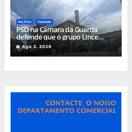
POLÍTICA
TURISMO
PSD na Câmara da Guarda
defende que o grupo Lince
deveria apresentar, na cidade, o
Ago 3, 2026
projeto que pretende
implementar no Hotel Turismo