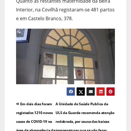
Quanto às restantes maternidade da Beira
Interior, na Covilhã registaram-se 481 partos
e em Castelo Branco, 378.
Navegação
Em dois dias foram
A Unidade de Saúde Publica da
de
registados 1210 novos
ULS da Guarda recomenda atenção
casos de COVID-19 na
redobrada, por causa das baixas
artigos
área de abrangência da
temperaturas que se vão fazer