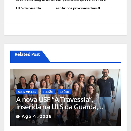
ULS da Guarda
sentir nos próximos dias
Related Post
MAIS VISTAS
REGIÃO
SAÚDE
A nova USF “A Travessia”,
inserida na ULS da Guarda,
passa a garantir cobertura total
Ago 4, 2026
de cuidados de saúde em
Celorico da Beira