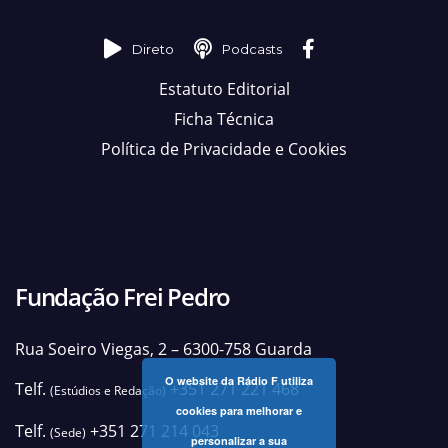
Direto
Podcasts
Estatuto Editorial
Ficha Técnica
Política de Privacidade e Cookies
Fundação Frei Pedro
Rua Soeiro Viegas, 2 – 6300-758 Guarda
O website da Rádio F utiliza
Telf.
+351 271 221 468
(Estúdios e Redação)
cookies para melhorar e
Telf.
+351 271 214 043
(Sede)
personalizar a sua