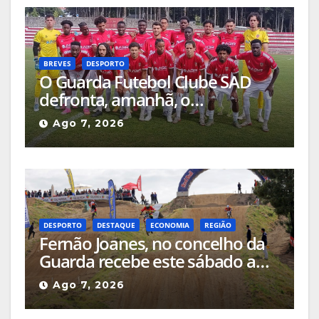
BREVES
DESPORTO
O Guarda Futebol Clube SAD
defronta, amanhã, o
Sertanense, num jogo a contar
Ago 7, 2026
para a Supertaça da Beira
Interior
DESPORTO
DESTAQUE
ECONOMIA
REGIÃO
Fernão Joanes, no concelho da
Guarda recebe este sábado a
Etapa do Campeonato Nacional
Ago 7, 2026
de Supercross