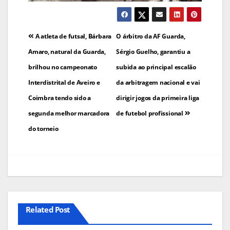
Navegação
A atleta de futsal, Bárbara
O árbitro da AF Guarda,
de
Amaro, natural da Guarda,
Sérgio Guelho, garantiu a
brilhou no campeonato
subida ao principal escalão
artigos
Interdistrital de Aveiro e
da arbitragem nacional e vai
Coimbra tendo sido a
dirigir jogos da primeira liga
segunda melhor marcadora
de futebol profissional
do torneio
Related Post