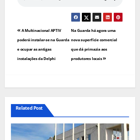
Navegação
A Multinacional APTIV
Na Guarda há agora uma
de
poderá instalar-se na Guarda
nova superfície comercial
e ocupar as antigas
que dá primazia aos
artigos
instalações da Delphi
produtores locais
Related Post