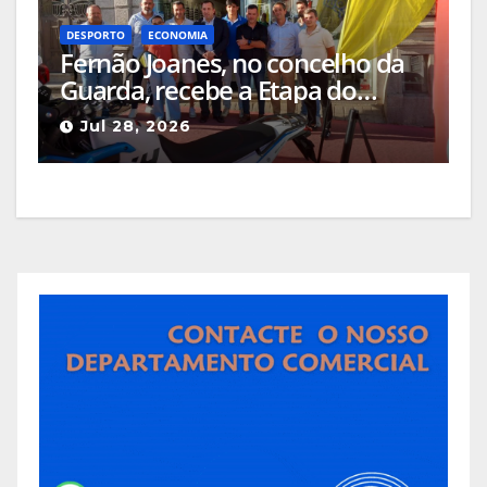
DESPORTO
ECONOMIA
Fernão Joanes, no concelho da
Guarda, recebe a Etapa do
Campeonato Nacional de
Jul 28, 2026
Supercross a 8 de agosto