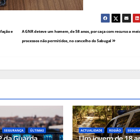
fação e
A GNR deteve um homem, de 58 anos, por caça com recurso a meio
processos não permitidos, no concelho do Sabugal
SEGURANÇA
ÚLTIMAS
ACTUALIDADE
REGIÃO
SEGUR
P da Guarda
Um jovem de 18 a