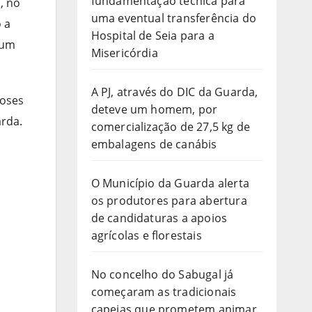
fundamentação técnica para
, no
uma eventual transferência do
 a
Hospital de Seia para a
 um
Misericórdia
A PJ, através do DIC da Guarda,
doses
deteve um homem, por
arda.
comercialização de 27,5 kg de
embalagens de canábis
O Município da Guarda alerta
os produtores para abertura
de candidaturas a apoios
agrícolas e florestais
No concelho do Sabugal já
começaram as tradicionais
capeias que prometem animar