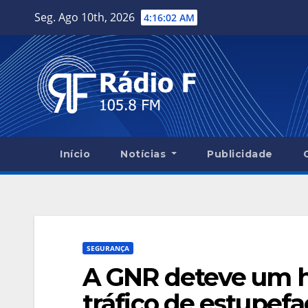
Skip
Seg. Ago 10th, 2026
4:16:03 AM
to
content
Início
Notícias
Publicidade
SEGURANÇA
A GNR deteve um h
tráfico de estupefa