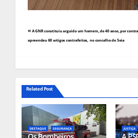
Navegação
A GNR constituiu arguido um homem, de 40 anos, por contra
de
apreendeu 60 artigos contrafeitos, no concelho de Seia
artigos
Related Post
DESTAQUE
SEGURANÇA
JUSTIÇA
Os Bombeiros
A PS