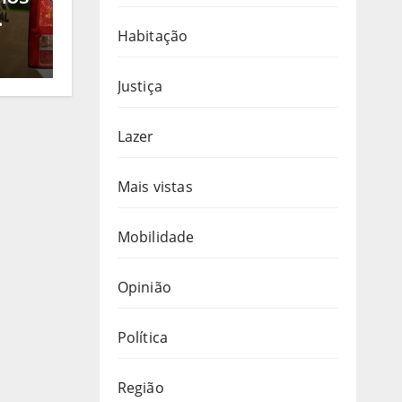
o
Habitação
ico
e de
Justiça
Lazer
Mais vistas
Mobilidade
Opinião
Política
Região