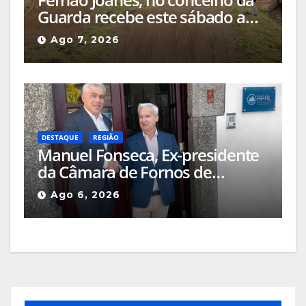
Guarda recebe este sábado a
Etapa do Campeonato Nacional
Ago 7, 2026
de Supercross
DESTAQUE
REGIÃO
Manuel Fonseca, Ex-presidente
da Câmara de Fornos de
Algodres foi nomeado Diretor
Ago 6, 2026
Delegado APAL-SIM (Águas
Públicas em Altitude, Serviços
Intermunicipalizados)