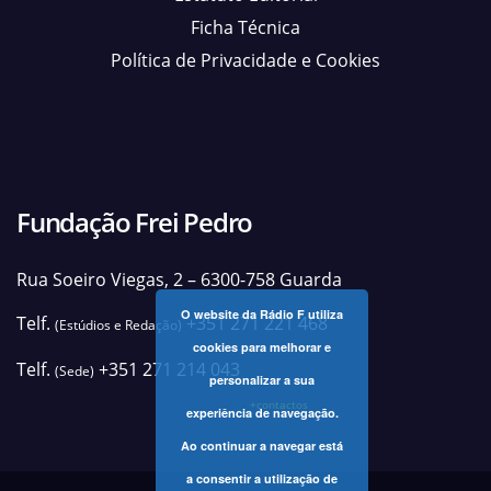
Ficha Técnica
Política de Privacidade e Cookies
Fundação Frei Pedro
Rua Soeiro Viegas, 2 – 6300-758 Guarda
O website da Rádio F utiliza
Telf.
+351 271 221 468
(Estúdios e Redação)
cookies para melhorar e
Telf.
+351 271 214 043
(Sede)
personalizar a sua
+contactos
experiência de navegação.
Ao continuar a navegar está
a consentir a utilização de