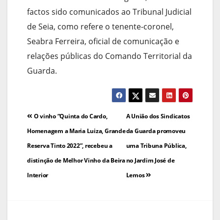
factos sido comunicados ao Tribunal Judicial
de Seia, como refere o tenente-coronel,
Seabra Ferreira, oficial de comunicação e
relações públicas do Comando Territorial da
Guarda.
Navegação
O vinho “Quinta do Cardo,
A União dos Sindicatos
de
Homenagem a Maria Luiza, Grande
da Guarda promoveu
Reserva Tinto 2022”, recebeu a
uma Tribuna Pública,
artigos
distinção de Melhor Vinho da Beira
no Jardim José de
Interior
Lemos