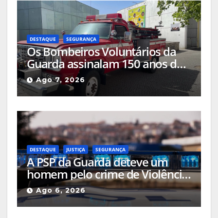
DESTAQUE
SEGURANÇA
Os Bombeiros Voluntários da
Guarda assinalam 150 anos de
história com comemorações a
Ago 7, 2026
acontecerem no centro da
cidade
DESTAQUE
JUSTIÇA
SEGURANÇA
A PSP da Guarda deteve um
homem pelo crime de Violência
Doméstica após agressão grave
Ago 6, 2026
na via pública