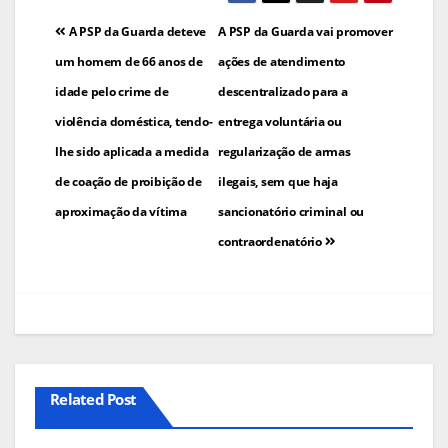
Navegação
A PSP da Guarda deteve
A PSP da Guarda vai promover
de
um homem de 66 anos de
ações de atendimento
idade pelo crime de
descentralizado para a
artigos
violência doméstica, tendo-
entrega voluntária ou
lhe sido aplicada a medida
regularização de armas
de coação de proibição de
ilegais, sem que haja
aproximação da vítima
sancionatório criminal ou
contraordenatório
Related Post