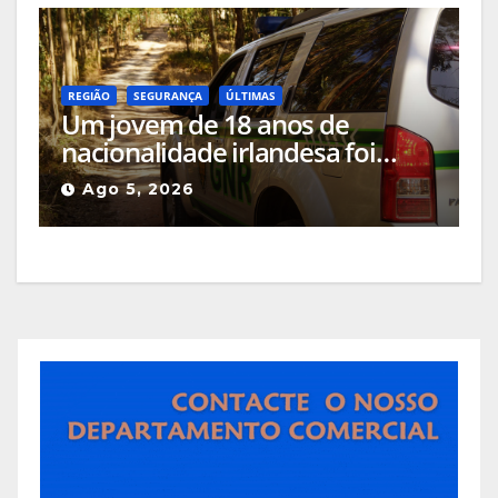
REGIÃO
SEGURANÇA
ÚLTIMAS
Um jovem de 18 anos de
nacionalidade irlandesa foi
detido pela GNR em Celorico da
Ago 5, 2026
Beira pelo crime de incêndio
rural