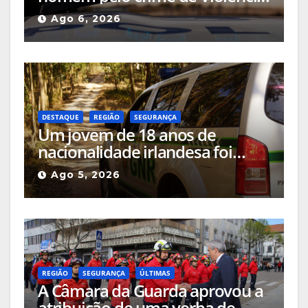
Doméstica após agressão grave
Ago 6, 2026
na via pública
DESTAQUE
REGIÃO
SEGURANÇA
Um jovem de 18 anos de
nacionalidade irlandesa foi
detido pela GNR em Celorico da
Ago 5, 2026
Beira pelo crime de incêndio
rural
REGIÃO
SEGURANÇA
ÚLTIMAS
A Câmara da Guarda aprovou a
atribuição de uma verba de