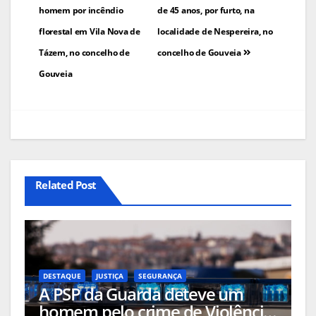
de
homem por incêndio
de 45 anos, por furto, na
florestal em Vila Nova de
localidade de Nespereira, no
artigos
Tázem, no concelho de
concelho de Gouveia
Gouveia
Related Post
DESTAQUE
JUSTIÇA
SEGURANÇA
A PSP da Guarda deteve um
homem pelo crime de Violência