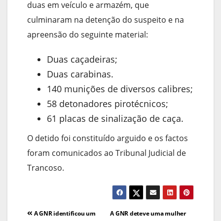
duas em veículo e armazém, que
culminaram na detenção do suspeito e na
apreensão do seguinte material:
Duas caçadeiras;
Duas carabinas.
140 munições de diversos calibres;
58 detonadores pirotécnicos;
61 placas de sinalização de caça.
O detido foi constituído arguido e os factos
foram comunicados ao Tribunal Judicial de
Trancoso.
Navegação
A GNR identificou um
A GNR deteve uma mulher