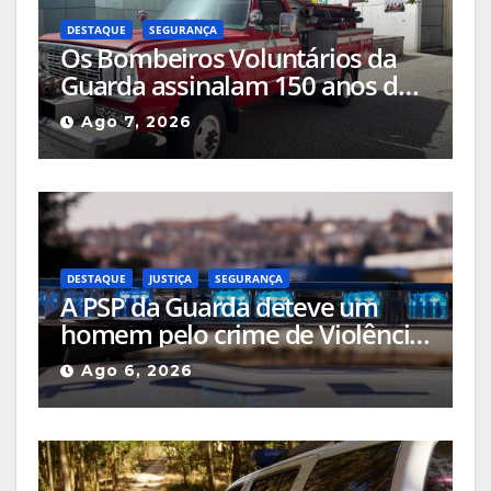
DESTAQUE
SEGURANÇA
Os Bombeiros Voluntários da
Guarda assinalam 150 anos de
história com comemorações a
Ago 7, 2026
acontecerem no centro da
cidade
DESTAQUE
JUSTIÇA
SEGURANÇA
A PSP da Guarda deteve um
homem pelo crime de Violência
Doméstica após agressão grave
Ago 6, 2026
na via pública