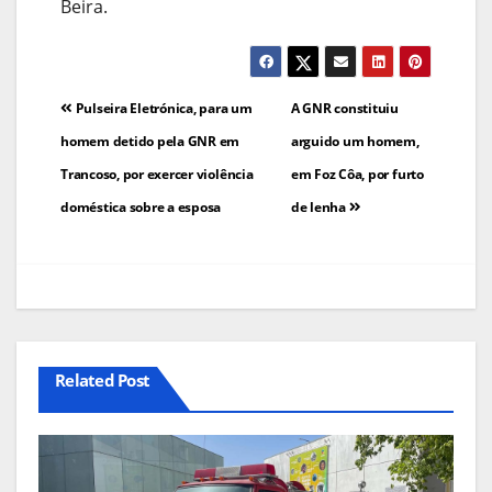
Beira.
Navegação
Pulseira Eletrónica, para um
A GNR constituiu
de
homem detido pela GNR em
arguido um homem,
Trancoso, por exercer violência
em Foz Côa, por furto
artigos
doméstica sobre a esposa
de lenha
Related Post