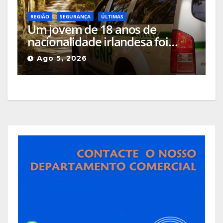
REGIÃO
SEGURANÇA
ÚLTIMAS
Um jovem de 18 anos de
nacionalidade irlandesa foi
detido pela GNR em Celorico da
Ago 5, 2026
Beira pelo crime de incêndio
rural