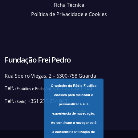
Ficha Técnica
Política de Privacidade e Cookies
Fundação Frei Pedro
Rua Soeiro Viegas, 2 – 6300-758 Guarda
O website da Rádio F utiliza
Telf.
+351 271 221 468
(Estúdios e Redação)
cookies para melhorar e
Telf.
+351 271 214 043
(Sede)
personalizar a sua
+contactos
experiência de navegação.
Ao continuar a navegar está
a consentir a utilização de