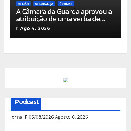
REGIÃO
SEGURANÇA
ÚLTIMAS
A Câmara da Guarda aprovou a
atribuição de uma verba de
cerca de 205 mil euros às
Ago 4, 2026
corporações de bombeiros do
concelho e a quatro equipas de
sapadores florestais
Podcast
Jornal F 06/08/2026
Agosto 6, 2026