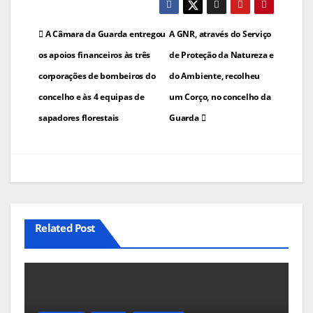
Navegação
A Câmara da Guarda entregou
A GNR, através do Serviço
de
os apoios financeiros às três
de Proteção da Natureza e
corporações de bombeiros do
do Ambiente, recolheu
artigos
concelho e às 4 equipas de
um Corço, no concelho da
sapadores florestais
Guarda
Related Post