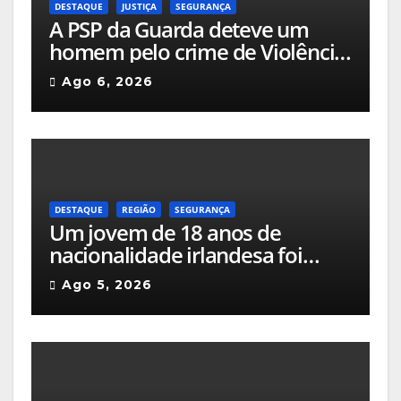
DESTAQUE
JUSTIÇA
SEGURANÇA
A PSP da Guarda deteve um
homem pelo crime de Violência
Doméstica após agressão grave
Ago 6, 2026
na via pública
DESTAQUE
REGIÃO
SEGURANÇA
Um jovem de 18 anos de
nacionalidade irlandesa foi
detido pela GNR em Celorico da
Ago 5, 2026
Beira pelo crime de incêndio
rural