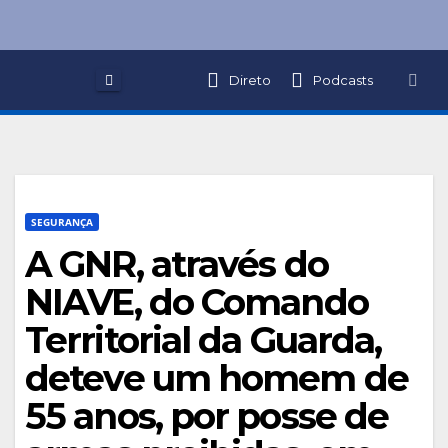
Skip
to
content
Direto
Podcasts
SEGURANÇA
A GNR, através do
NIAVE, do Comando
Territorial da Guarda,
deteve um homem de
55 anos, por posse de