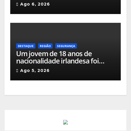
mais uma edição da Feira de
Ago 6, 2026
São Bartolomeu, a feira franca
mais antiga do país
DESTAQUE
REGIÃO
SEGURANÇA
Um jovem de 18 anos de
nacionalidade irlandesa foi
detido pela GNR em Celorico da
Ago 5, 2026
Beira pelo crime de incêndio
rural