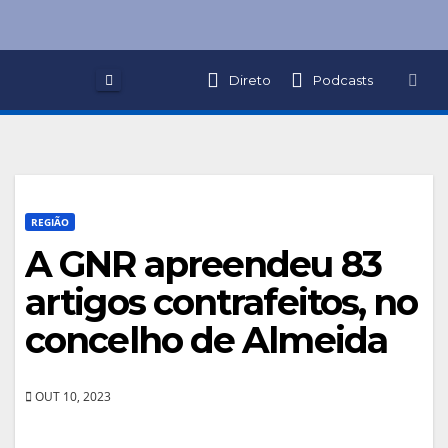
Skip
to
content
Direto
Podcasts
REGIÃO
A GNR apreendeu 83
artigos contrafeitos, no
concelho de Almeida
OUT 10, 2023