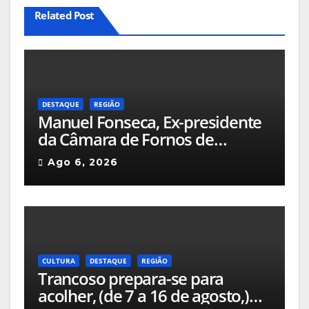
Related Post
DESTAQUE
REGIÃO
Manuel Fonseca, Ex-presidente
da Câmara de Fornos de
Algodres foi nomeado Diretor
Ago 6, 2026
Delegado APAL-SIM (Águas
Públicas em Altitude, Serviços
Intermunicipalizados)
CULTURA
DESTAQUE
REGIÃO
Trancoso prepara-se para
acolher, (de 7 a 16 de agosto,)