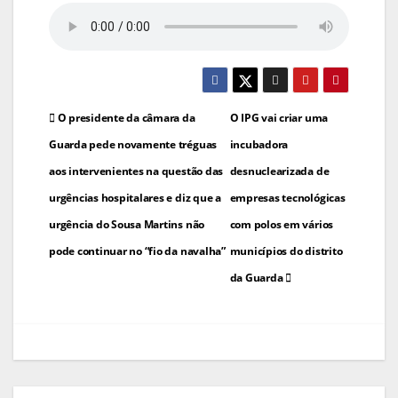
Navegação
O presidente da câmara da
O IPG vai criar uma
de
Guarda pede novamente tréguas
incubadora
aos intervenientes na questão das
desnuclearizada de
artigos
urgências hospitalares e diz que a
empresas tecnológicas
urgência do Sousa Martins não
com polos em vários
pode continuar no “fio da navalha”
municípios do distrito
da Guarda