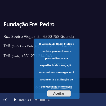
Fundação Frei Pedro
Rua Soeiro Viegas, 2 – 6300-758 Guarda
O website da Rádio F utiliza
Telf.
+351 271 221 468
(Estúdios e Redação)
cookies para melhorar e
Telf.
+351 271 214 043
(Sede)
personalizar a sua
+contactos
experiência de navegação.
Ao continuar a navegar está
a consentir a utilização de
cookies
mais informação
© Copyright 2025 Rádio F
Aceitar
RÁDIO F EM DIRETO