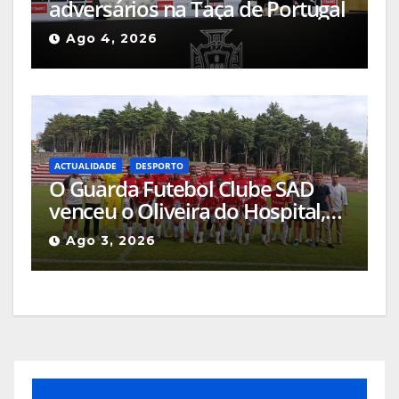
adversários na Taça de Portugal
Ago 4, 2026
ACTUALIDADE
DESPORTO
O Guarda Futebol Clube SAD
venceu o Oliveira do Hospital,
por 1-0, naquele que foi o jogo
Ago 3, 2026
de apresentação