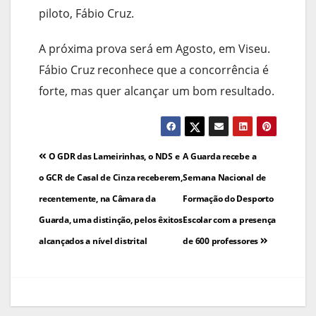
piloto, Fábio Cruz.
A próxima prova será em Agosto, em Viseu.
Fábio Cruz reconhece que a concorrência é
forte, mas quer alcançar um bom resultado.
Navegação
O GDR das Lameirinhas, o NDS e
A Guarda recebe a
de
o GCR de Casal de Cinza receberem,
Semana Nacional de
recentemente, na Câmara da
Formação do Desporto
artigos
Guarda, uma distinção, pelos êxitos
Escolar com a presença
alcançados a nível distrital
de 600 professores