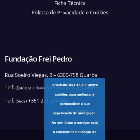
Ficha Técnica
Política de Privacidade e Cookies
Fundação Frei Pedro
Rua Soeiro Viegas, 2 – 6300-758 Guarda
O website da Rádio F utiliza
Telf.
+351 271 221 468
(Estúdios e Redação)
cookies para melhorar e
Telf.
+351 271 214 043
(Sede)
personalizar a sua
+contactos
experiência de navegação.
Ao continuar a navegar está
a consentir a utilização de