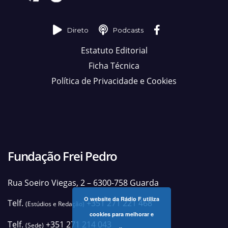
Direto
Podcasts
Estatuto Editorial
Ficha Técnica
Política de Privacidade e Cookies
Fundação Frei Pedro
Rua Soeiro Viegas, 2 – 6300-758 Guarda
O website da Rádio F utiliza
Telf.
+351 271 221 468
(Estúdios e Redação)
cookies para melhorar e
Telf.
+351 271 214 043
(Sede)