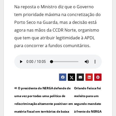
Na reposta o Ministro diz que o Governo
tem prioridade máxima na concretização do
Porto Seco na Guarda, mas a decisão está
agora nas mãos da CCDR Norte, organismo
que tem que atribuir legitimidade à APDL
para concorrer a fundos comunitários.
Navegação
O presidente do NERGA defende de
Orlando Faísca foi
de
uma vez por todas uma política de
reeleito para um
«discriminação altamente positiva» em
segundo mandato
artigos
matéria fiscal em territórios de baixa
à frente do NERGA