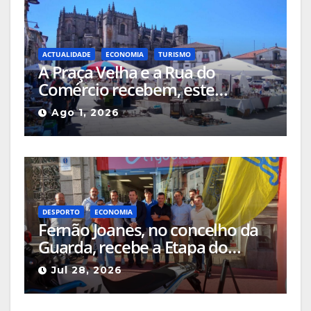
ACTUALIDADE
ECONOMIA
TURISMO
A Praça Velha e a Rua do
Comércio recebem, este
domingo, a Feira de
Ago 1, 2026
Antiguidades e Colecionismo
DESPORTO
ECONOMIA
Fernão Joanes, no concelho da
Guarda, recebe a Etapa do
Campeonato Nacional de
Jul 28, 2026
Supercross a 8 de agosto