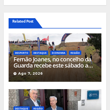
Related Post
DESPORTO
DESTAQUE
ECONOMIA
REGIÃO
Fernão Joanes, no concelho da
Guarda recebe este sábado a
Etapa do Campeonato Nacional
Ago 7, 2026
de Supercross
DESTAQUE
REGIÃO