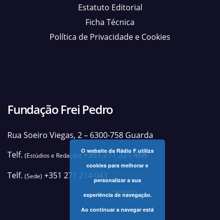
Estatuto Editorial
Ficha Técnica
Política de Privacidade e Cookies
Fundação Frei Pedro
Rua Soeiro Viegas, 2 – 6300-758 Guarda
O website da Rádio F utiliza
Telf.
+351 271 221 468
(Estúdios e Redação)
cookies para melhorar e
Telf.
+351 271 214 043
(Sede)
personalizar a sua
+contactos
experiência de navegação.
Ao continuar a navegar está