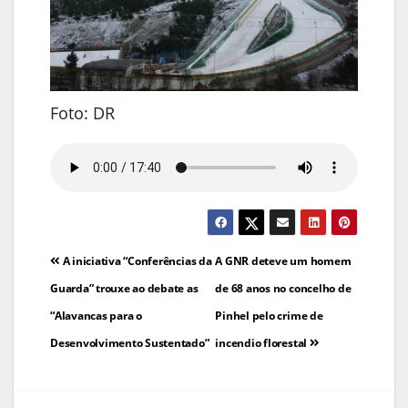
Foto: DR
Navegação
A iniciativa “Conferências da
A GNR deteve um homem
de
Guarda” trouxe ao debate as
de 68 anos no concelho de
“Alavancas para o
Pinhel pelo crime de
artigos
Desenvolvimento Sustentado”
incendio florestal