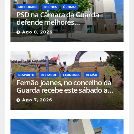
MOBILIDADE
POLÍTICA
ÚLTIMAS
PSD na Câmara da Guarda
defende melhores
acessibilidades para pessoas
Ago 8, 2026
com mobilidade reduzida nos
locais públicos ou até nas
passadeiras
DESPORTO
DESTAQUE
ECONOMIA
REGIÃO
Fernão Joanes, no concelho da
Guarda recebe este sábado a
Etapa do Campeonato Nacional
Ago 7, 2026
de Supercross