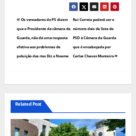
Navegação
Os vereadores do PS dizem
Rui Correia poderá ser o
de
que o Presidente da câmara da
número dois da lista do
Guarda, não dá uma resposta
PSD à Câmara da Guarda
artigos
efetiva aos problemas de
que é encabeçada por
poluição dos rios Diz e Noeme
Carlos Chaves Monteiro
Related Post