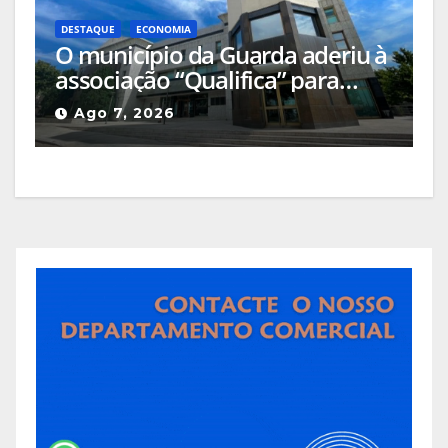
DESTAQUE
ECONOMIA
O município da Guarda aderiu à
associação “Qualifica” para
certificar e valorizar os produtos
Ago 7, 2026
locais