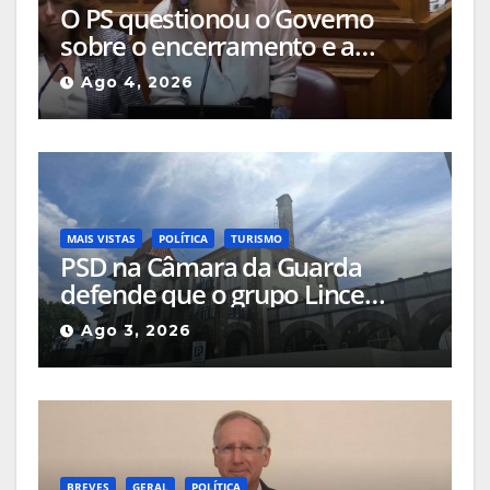
O PS questionou o Governo
sobre o encerramento e a
alteração de uso das salas de
Ago 4, 2026
cinema da Guarda
MAIS VISTAS
POLÍTICA
TURISMO
PSD na Câmara da Guarda
defende que o grupo Lince
deveria apresentar, na cidade, o
Ago 3, 2026
projeto que pretende
implementar no Hotel Turismo
BREVES
GERAL
POLÍTICA