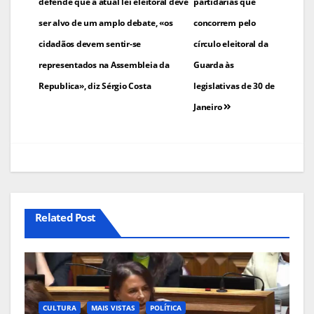
de
defende que a atual lei eleitoral deve
partidárias que
ser alvo de um amplo debate, «os
concorrem pelo
artigos
cidadãos devem sentir-se
círculo eleitoral da
representados na Assembleia da
Guarda às
Republica», diz Sérgio Costa
legislativas de 30 de
Janeiro
Related Post
CULTURA
MAIS VISTAS
POLÍTICA