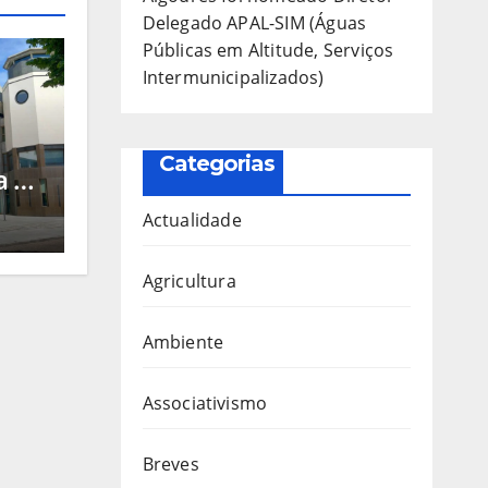
Delegado APAL-SIM (Águas
Públicas em Altitude, Serviços
Intermunicipalizados)
a
Categorias
a de
ico
Actualidade
o e
Agricultura
Ambiente
Associativismo
Breves