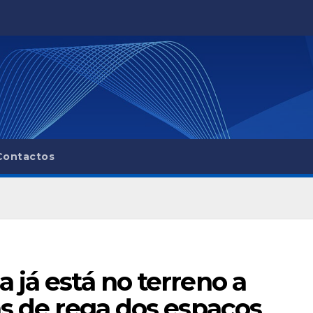
Contactos
 já está no terreno a
as de rega dos espaços