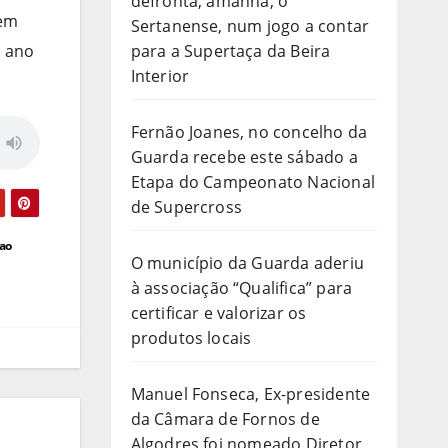
defronta, amanhã, o
gem
Sertanense, num jogo a contar
o ano
para a Supertaça da Beira
Interior
Fernão Joanes, no concelho da
Guarda recebe este sábado a
Etapa do Campeonato Nacional
de Supercross
 ao
O município da Guarda aderiu
à associação “Qualifica” para
certificar e valorizar os
produtos locais
Manuel Fonseca, Ex-presidente
da Câmara de Fornos de
Algodres foi nomeado Diretor