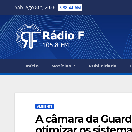
Skip
Sáb. Ago 8th, 2026
5:38:45 AM
to
content
Início
Notícias
Publicidade
AMBIENTE
A câmara da Guarda
otimizar os sistem